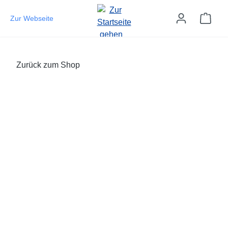
Zum Hauptinhalt springen
Ware
Zur Webseite
Zurück zum Shop
Bildergalerie überspringen