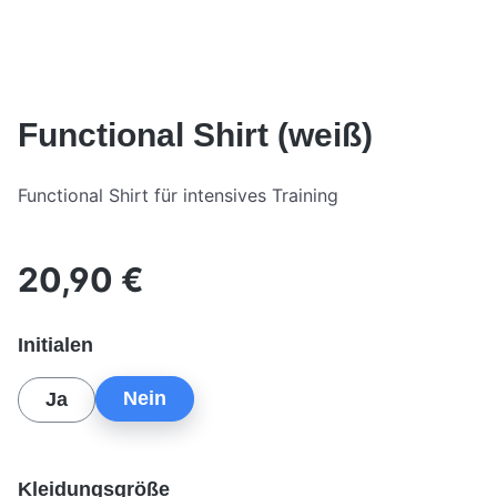
Functional Shirt (weiß)
Functional Shirt für intensives Training
20,90 €
Regulärer Preis:
auswählen
Initialen
Nein
Ja
auswählen
Kleidungsgröße