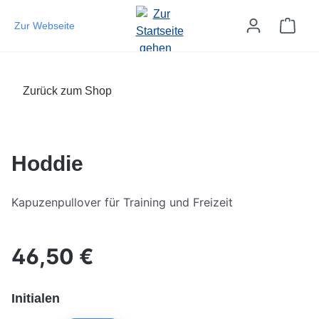
Zum Hauptinhalt springen
Ware
Zur Webseite
Zurück zum Shop
Bildergalerie überspringen
Hoddie
Kapuzenpullover für Training und Freizeit
46,50 €
Regulärer Preis:
auswählen
Initialen