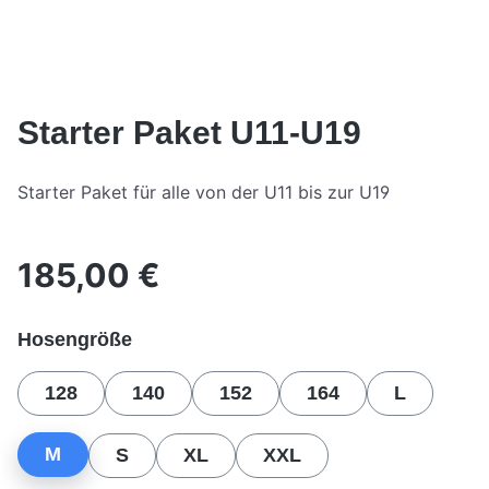
Starter Paket U11-U19
Starter Paket für alle von der U11 bis zur U19
185,00 €
Regulärer Preis:
auswählen
Hosengröße
128
140
152
164
L
M
S
XL
XXL