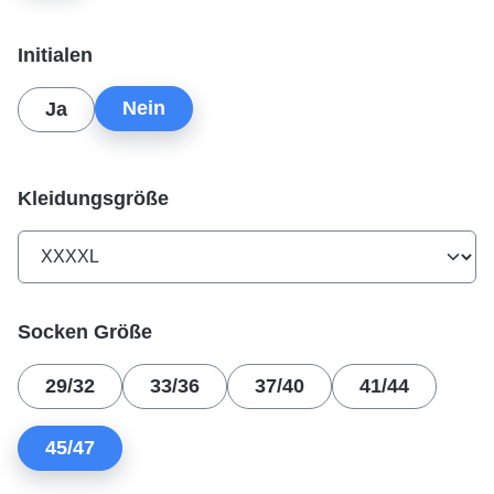
auswählen
Initialen
Nein
Ja
auswählen
Kleidungsgröße
auswählen
Socken Größe
29/32
33/36
37/40
41/44
45/47