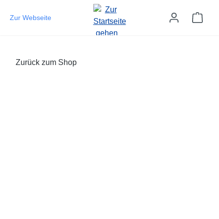
Zum Hauptinhalt springen
Ware
Zur Webseite
Zurück zum Shop
Bildergalerie überspringen