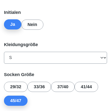
auswählen
Initialen
Ja
Nein
auswählen
Kleidungsgröße
auswählen
Socken Größe
29/32
33/36
37/40
41/44
45/47