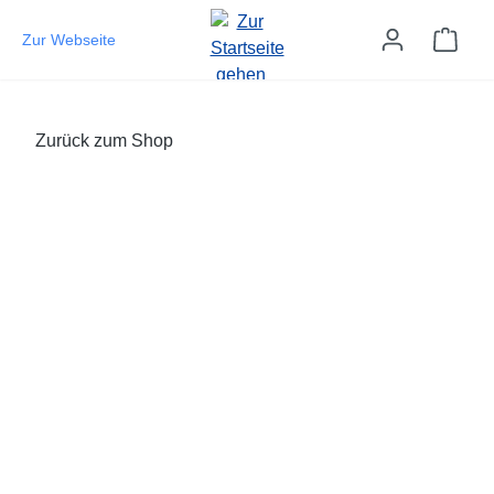
Zum Hauptinhalt springen
Ware
Zur Webseite
Zurück zum Shop
Bildergalerie überspringen