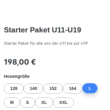
Starter Paket U11-U19
Starter Paket für alle von der U11 bis zur U19
198,00 €
Regulärer Preis:
auswählen
Hosengröße
L
128
140
152
164
M
S
XL
XXL