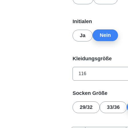
auswählen
Initialen
Nein
Ja
auswä
Kleidungsgröße
auswäh
Socken Größe
29/32
33/36