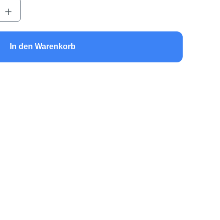
b den gewünschten Wert ein oder benutze 
In den Warenkorb