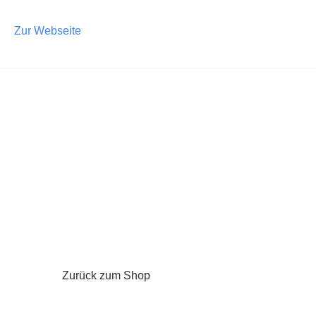
m Hauptinhalt springen
Zur Suche springen
Zur Hauptnavigation springen
Zur Webseite
Zurück zum Shop