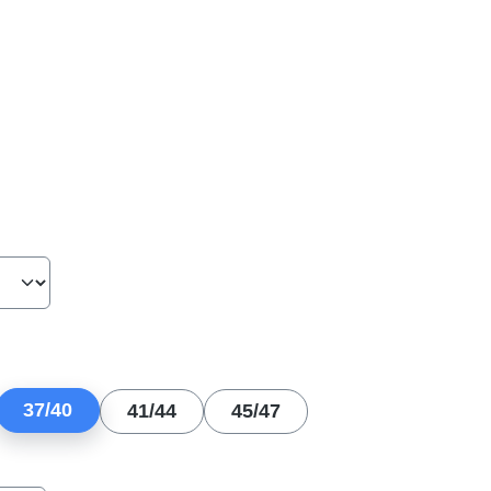
hlen
len
37/40
41/44
45/47