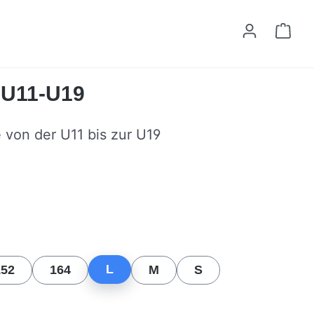
Ware
t U11-U19
e von der U11 bis zur U19
n
L
152
164
M
S