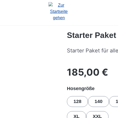
Starter Pake
Starter Paket für all
185,00 €
Regulärer Preis:
auswähle
Hosengröße
128
140
XL
XXL