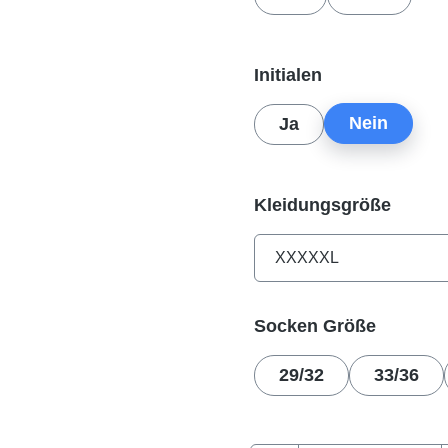
auswählen
Initialen
Nein
Ja
auswä
Kleidungsgröße
auswäh
Socken Größe
29/32
33/36