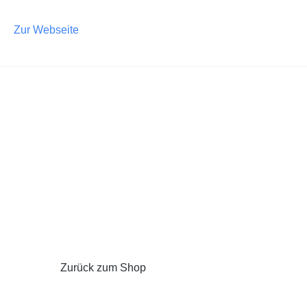
m Hauptinhalt springen
Zur Suche springen
Zur Hauptnavigation springen
Zur Webseite
Zurück zum Shop