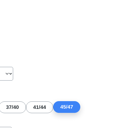
hlen
len
45/47
37/40
41/44