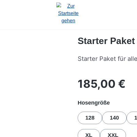
Starter Pake
Starter Paket für all
185,00 €
Regulärer Preis:
auswähle
Hosengröße
128
140
XL
XXL