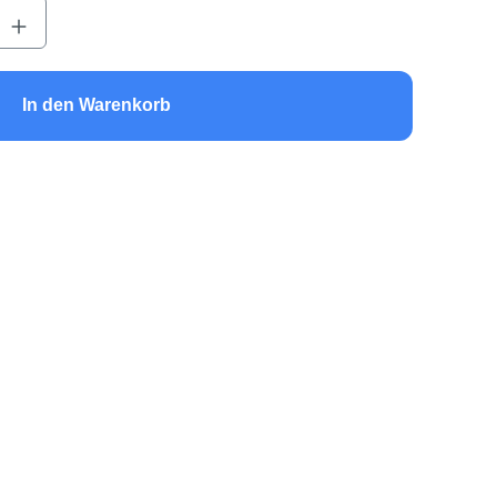
b den gewünschten Wert ein oder benutze 
In den Warenkorb