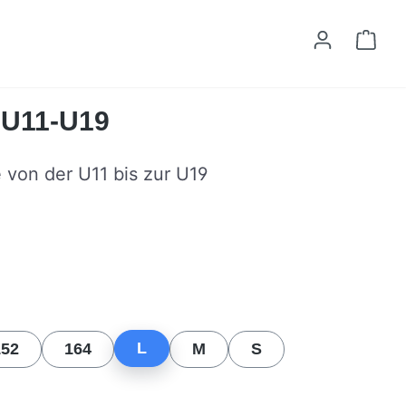
Ware
t U11-U19
e von der U11 bis zur U19
n
L
152
164
M
S