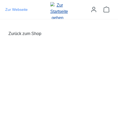
Zum Hauptinhalt springen
Ware
Zur Webseite
Zurück zum Shop
Bildergalerie überspringen