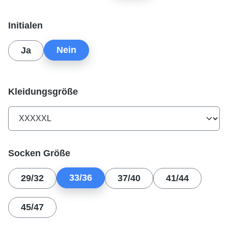
auswählen
Initialen
Nein
Ja
auswählen
Kleidungsgröße
auswählen
Socken Größe
33/36
29/32
37/40
41/44
45/47