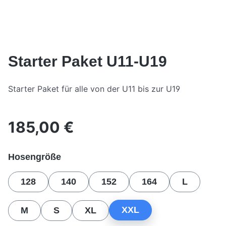
Starter Paket U11-U19
Starter Paket für alle von der U11 bis zur U19
185,00 €
Regulärer Preis:
auswählen
Hosengröße
128
140
152
164
L
XXL
M
S
XL