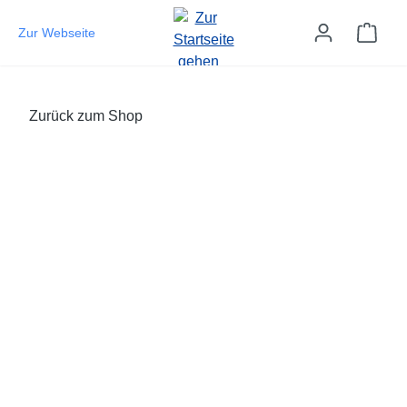
Zum Hauptinhalt springen
Ware
Zur Webseite
Zurück zum Shop
Bildergalerie überspringen