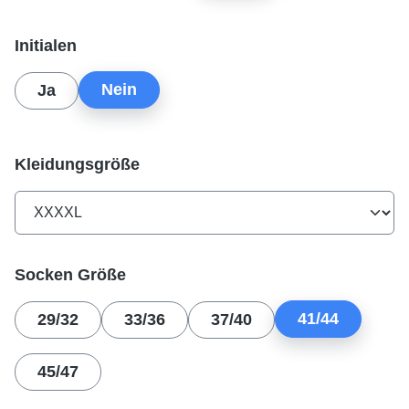
auswählen
Initialen
Nein
Ja
auswählen
Kleidungsgröße
auswählen
Socken Größe
41/44
29/32
33/36
37/40
45/47