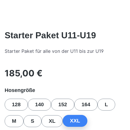
Starter Paket U11-U19
Starter Paket für alle von der U11 bis zur U19
185,00 €
Regulärer Preis:
auswählen
Hosengröße
128
140
152
164
L
XXL
M
S
XL