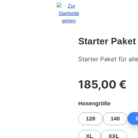
Starter Pake
Starter Paket für all
185,00 €
Regulärer Preis:
auswähle
Hosengröße
128
140
XL
XXL