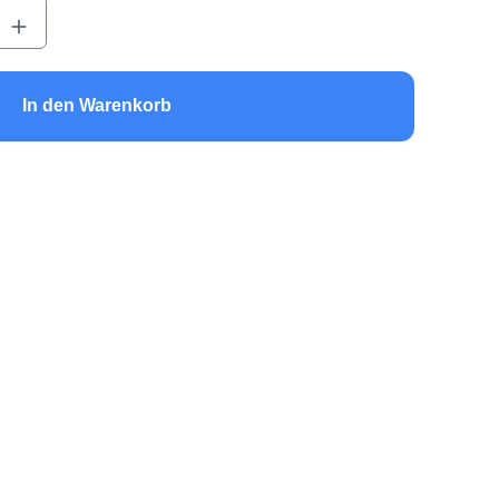
b den gewünschten Wert ein oder benutze 
In den Warenkorb