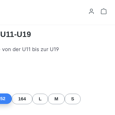
Ware
t U11-U19
e von der U11 bis zur U19
n
152
164
L
M
S