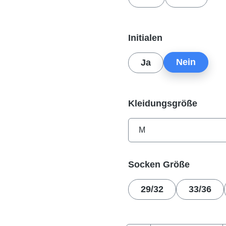
auswählen
Initialen
Nein
Ja
auswä
Kleidungsgröße
auswäh
Socken Größe
29/32
33/36