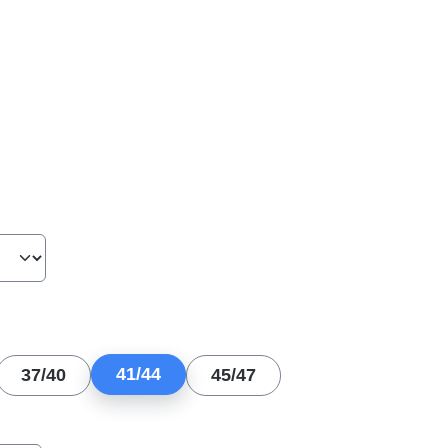
hlen
len
41/44
37/40
45/47