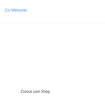
m Hauptinhalt springen
Zur Suche springen
Zur Hauptnavigation springen
Zur Webseite
Zurück zum Shop