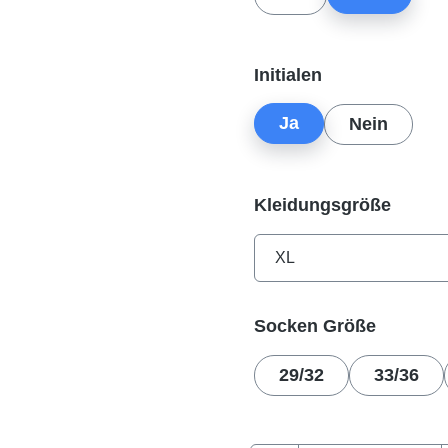
auswählen
Initialen
Ja
Nein
auswä
Kleidungsgröße
auswäh
Socken Größe
29/32
33/36