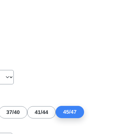
hlen
len
45/47
37/40
41/44