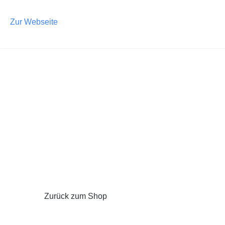
m Hauptinhalt springen
Zur Suche springen
Zur Hauptnavigation springen
Zur Webseite
Zurück zum Shop