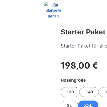
Starter Pake
Starter Paket für all
198,00 €
Regulärer Preis:
auswähle
Hosengröße
128
140
XXL
XL