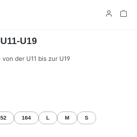
Ware
t U11-U19
e von der U11 bis zur U19
n
152
164
L
M
S