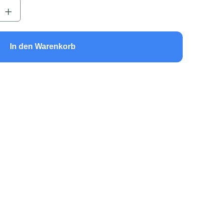
b den gewünschten Wert ein oder benutze 
In den Warenkorb