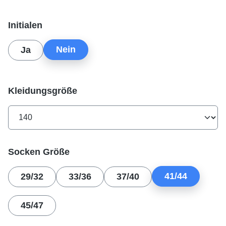
auswählen
Initialen
Nein
Ja
auswählen
Kleidungsgröße
auswählen
Socken Größe
41/44
29/32
33/36
37/40
45/47