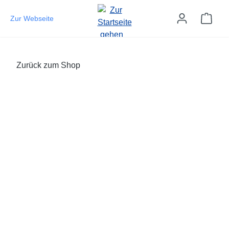
Zum Hauptinhalt springen
Ware
Zur Webseite
Zurück zum Shop
Bildergalerie überspringen