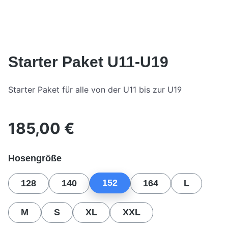
Starter Paket U11-U19
Starter Paket für alle von der U11 bis zur U19
185,00 €
Regulärer Preis:
auswählen
Hosengröße
152
128
140
164
L
M
S
XL
XXL