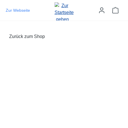
Zum Hauptinhalt springen
Ware
Zur Webseite
Zurück zum Shop
Bildergalerie überspringen