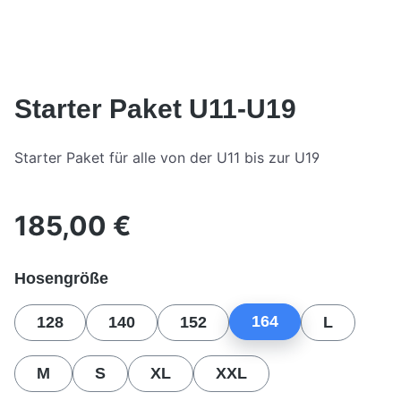
Starter Paket U11-U19
Starter Paket für alle von der U11 bis zur U19
185,00 €
Regulärer Preis:
auswählen
Hosengröße
164
128
140
152
L
M
S
XL
XXL