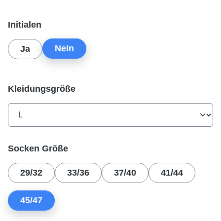
auswählen
Initialen
Nein
Ja
auswählen
Kleidungsgröße
auswählen
Socken Größe
29/32
33/36
37/40
41/44
45/47