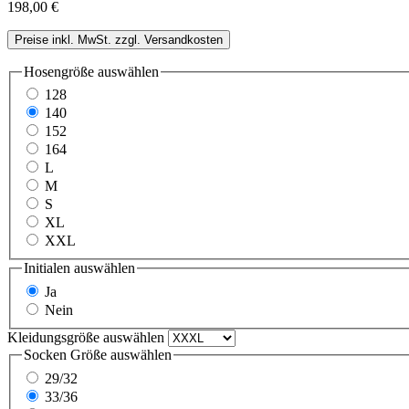
198,00 €
Preise inkl. MwSt. zzgl. Versandkosten
Hosengröße
auswählen
128
140
152
164
L
M
S
XL
XXL
Initialen
auswählen
Ja
Nein
Kleidungsgröße
auswählen
Socken Größe
auswählen
29/32
33/36