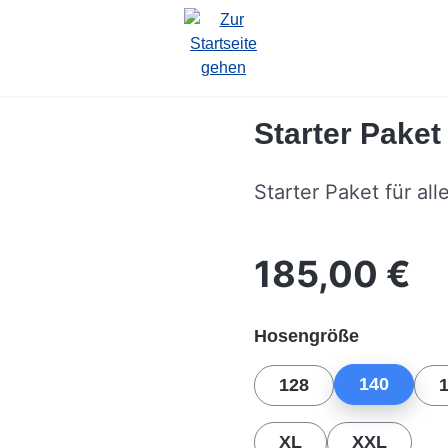
Starter Pake
Starter Paket für all
185,00 €
Regulärer Preis:
auswähle
Hosengröße
140
128
XL
XXL