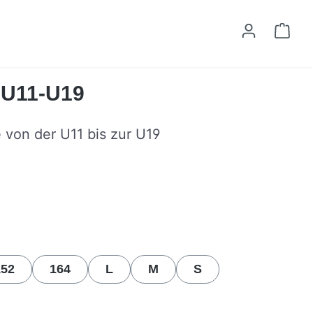
Ware
t U11-U19
e von der U11 bis zur U19
n
152
164
L
M
S