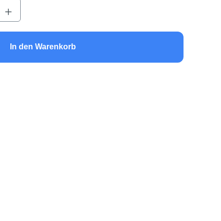
b den gewünschten Wert ein oder benutze 
In den Warenkorb