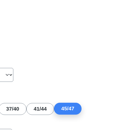
hlen
len
45/47
37/40
41/44