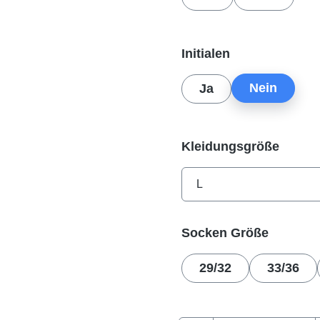
auswählen
Initialen
Nein
Ja
auswä
Kleidungsgröße
auswäh
Socken Größe
29/32
33/36