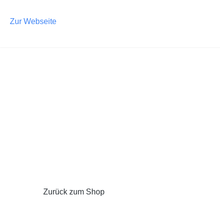
m Hauptinhalt springen
Zur Suche springen
Zur Hauptnavigation springen
Zur Webseite
Zurück zum Shop