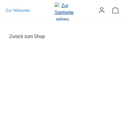
Zum Hauptinhalt springen
Ware
Zur Webseite
Zurück zum Shop
Bildergalerie überspringen