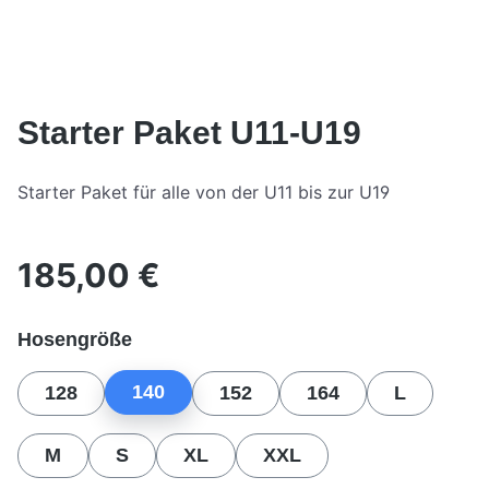
Starter Paket U11-U19
Starter Paket für alle von der U11 bis zur U19
185,00 €
Regulärer Preis:
auswählen
Hosengröße
140
128
152
164
L
M
S
XL
XXL