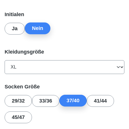
auswählen
Initialen
Nein
Ja
auswählen
Kleidungsgröße
auswählen
Socken Größe
37/40
29/32
33/36
41/44
45/47