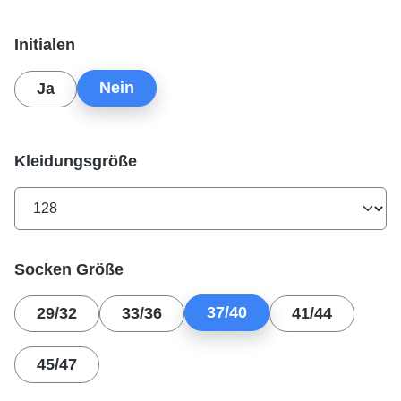
auswählen
Initialen
Nein
Ja
auswählen
Kleidungsgröße
auswählen
Socken Größe
37/40
29/32
33/36
41/44
45/47