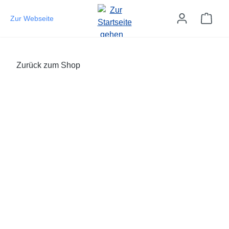
Zum Hauptinhalt springen
Ware
Zur Webseite
Zurück zum Shop
Bildergalerie überspringen