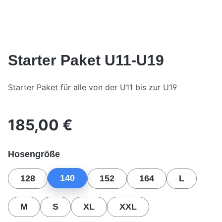
Starter Paket U11-U19
Starter Paket für alle von der U11 bis zur U19
185,00 €
Regulärer Preis:
auswählen
Hosengröße
140
128
152
164
L
M
S
XL
XXL