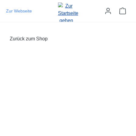
Zum Hauptinhalt springen
Ware
Zur Webseite
Zurück zum Shop
Bildergalerie überspringen