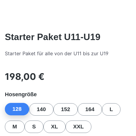
Starter Paket U11-U19
Starter Paket für alle von der U11 bis zur U19
198,00 €
Regulärer Preis:
auswählen
Hosengröße
128
140
152
164
L
M
S
XL
XXL