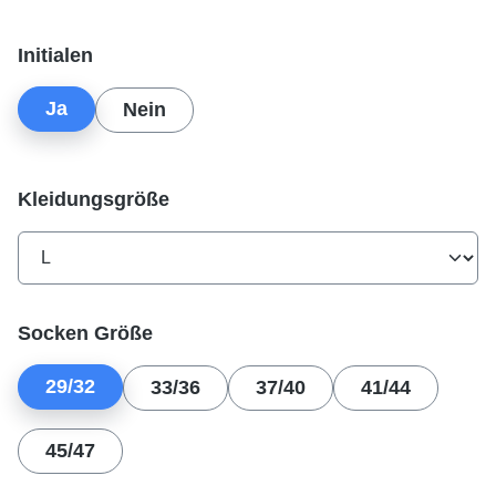
auswählen
Initialen
Ja
Nein
auswählen
Kleidungsgröße
auswählen
Socken Größe
29/32
33/36
37/40
41/44
45/47