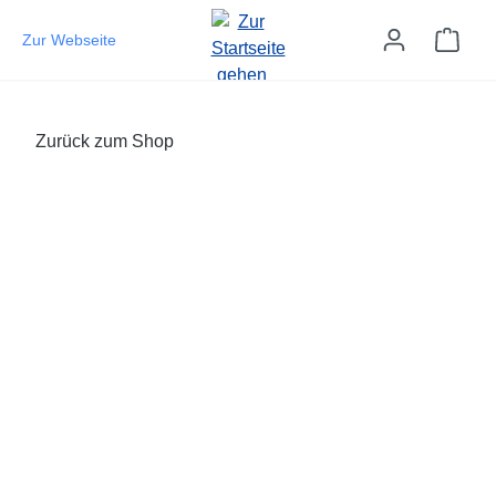
Zum Hauptinhalt springen
Ware
Zur Webseite
Zurück zum Shop
Bildergalerie überspringen