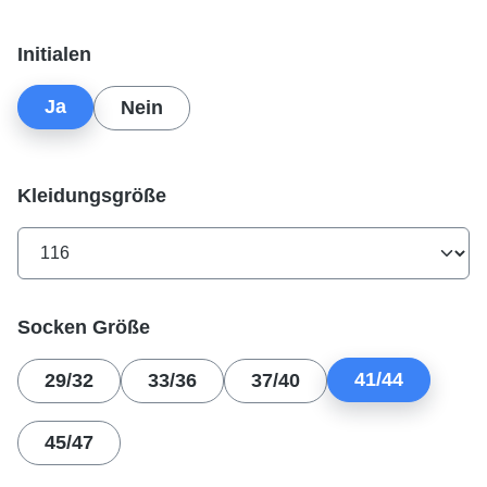
auswählen
Initialen
Ja
Nein
auswählen
Kleidungsgröße
auswählen
Socken Größe
41/44
29/32
33/36
37/40
45/47