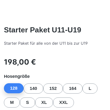
Starter Paket U11-U19
Starter Paket für alle von der U11 bis zur U19
198,00 €
Regulärer Preis:
auswählen
Hosengröße
128
140
152
164
L
M
S
XL
XXL