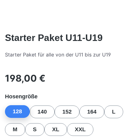
Starter Paket U11-U19
Starter Paket für alle von der U11 bis zur U19
198,00 €
Regulärer Preis:
auswählen
Hosengröße
128
140
152
164
L
M
S
XL
XXL