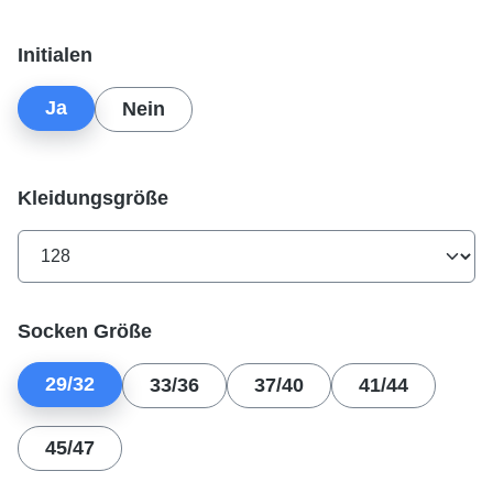
auswählen
Initialen
Ja
Nein
auswählen
Kleidungsgröße
auswählen
Socken Größe
29/32
33/36
37/40
41/44
45/47