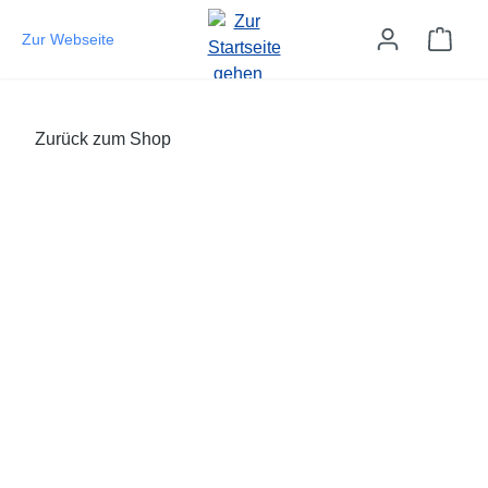
Zum Hauptinhalt springen
Ware
Zur Webseite
Zurück zum Shop
Bildergalerie überspringen