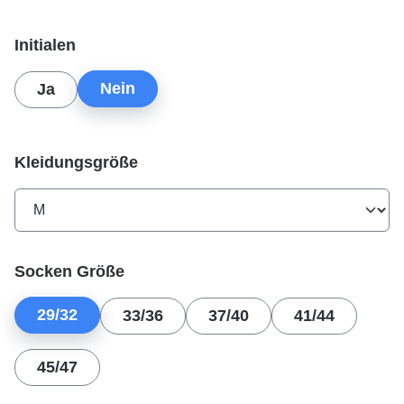
auswählen
Initialen
Nein
Ja
auswählen
Kleidungsgröße
auswählen
Socken Größe
29/32
33/36
37/40
41/44
45/47