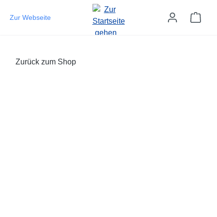
Zum Hauptinhalt springen
Ware
Zur Webseite
Zurück zum Shop
Bildergalerie überspringen