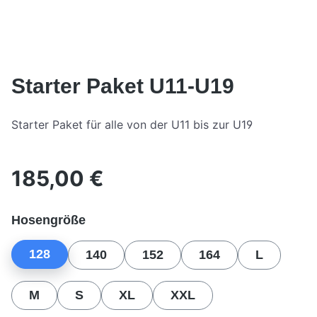
Starter Paket U11-U19
Starter Paket für alle von der U11 bis zur U19
185,00 €
Regulärer Preis:
auswählen
Hosengröße
128
140
152
164
L
M
S
XL
XXL