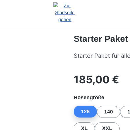
Starter Pake
Starter Paket für all
185,00 €
Regulärer Preis:
auswähle
Hosengröße
128
140
XL
XXL