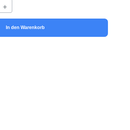
b den gewünschten Wert ein oder benutze 
In den Warenkorb