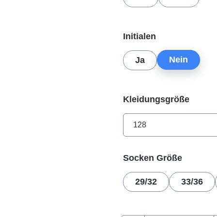
auswählen
Initialen
Nein
Ja
auswä
Kleidungsgröße
auswäh
Socken Größe
29/32
33/36