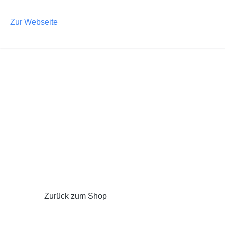
m Hauptinhalt springen
Zur Suche springen
Zur Hauptnavigation springen
Zur Webseite
Zurück zum Shop