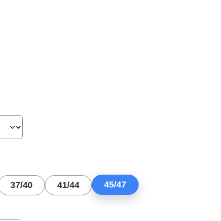
hlen
len
45/47
37/40
41/44