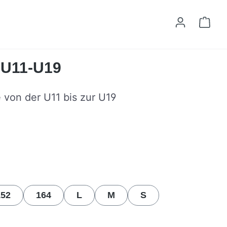
Ware
t U11-U19
e von der U11 bis zur U19
n
152
164
L
M
S