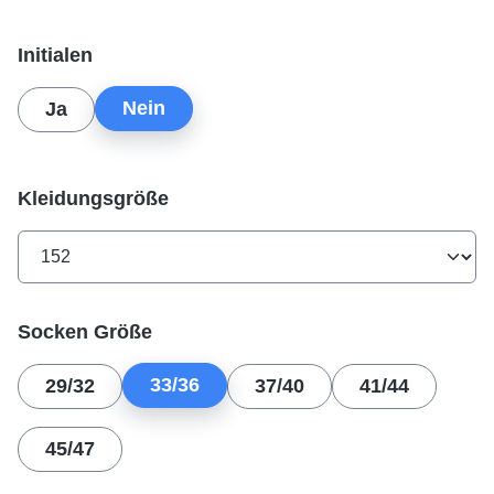
auswählen
Initialen
Nein
Ja
auswählen
Kleidungsgröße
auswählen
Socken Größe
33/36
29/32
37/40
41/44
45/47