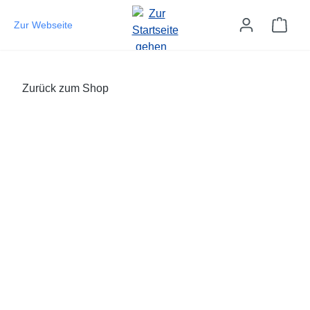
Zum Hauptinhalt springen
Ware
Zur Webseite
Zurück zum Shop
Bildergalerie überspringen