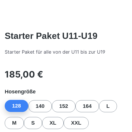
Starter Paket U11-U19
Starter Paket für alle von der U11 bis zur U19
185,00 €
Regulärer Preis:
auswählen
Hosengröße
128
140
152
164
L
M
S
XL
XXL