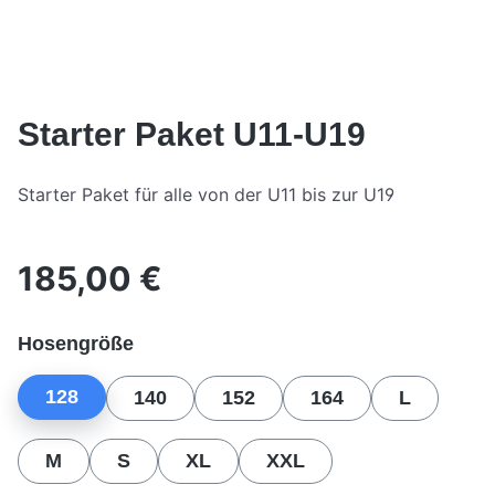
Starter Paket U11-U19
Starter Paket für alle von der U11 bis zur U19
185,00 €
Regulärer Preis:
auswählen
Hosengröße
128
140
152
164
L
M
S
XL
XXL