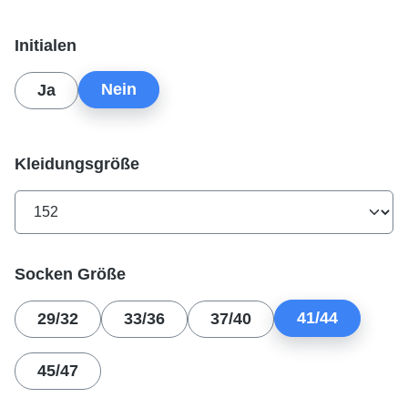
auswählen
Initialen
Nein
Ja
auswählen
Kleidungsgröße
auswählen
Socken Größe
41/44
29/32
33/36
37/40
45/47