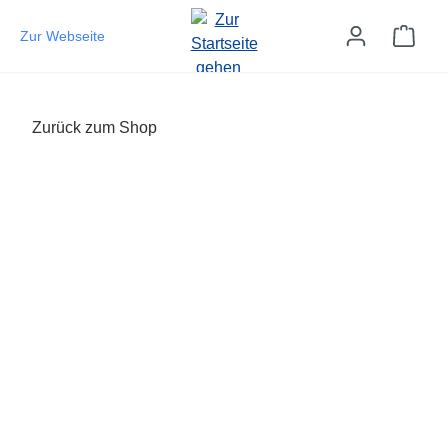
Zum Hauptinhalt springen
Ware
Zur Webseite
Zurück zum Shop
Bildergalerie überspringen