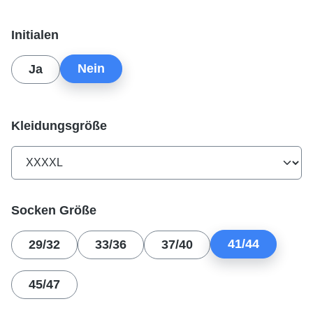
auswählen
Initialen
Nein
Ja
auswählen
Kleidungsgröße
auswählen
Socken Größe
41/44
29/32
33/36
37/40
45/47