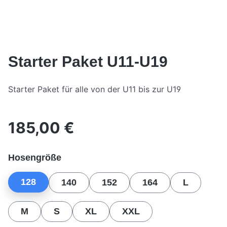
Starter Paket U11-U19
Starter Paket für alle von der U11 bis zur U19
185,00 €
Regulärer Preis:
auswählen
Hosengröße
128
140
152
164
L
M
S
XL
XXL