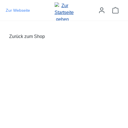
Zum Hauptinhalt springen
Ware
Zur Webseite
Zurück zum Shop
Bildergalerie überspringen