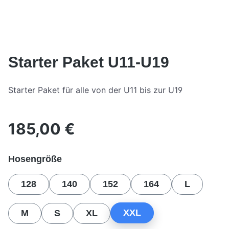
Starter Paket U11-U19
Starter Paket für alle von der U11 bis zur U19
185,00 €
Regulärer Preis:
auswählen
Hosengröße
128
140
152
164
L
XXL
M
S
XL