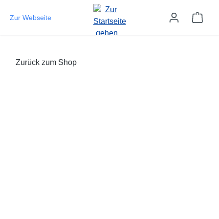
Zum Hauptinhalt springen
Ware
Zur Webseite
Zurück zum Shop
Bildergalerie überspringen