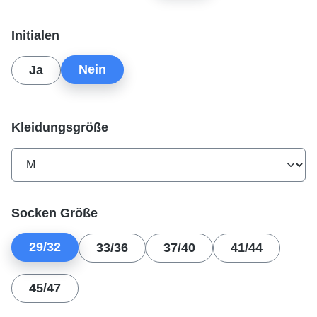
auswählen
Initialen
Nein
Ja
auswählen
Kleidungsgröße
auswählen
Socken Größe
29/32
33/36
37/40
41/44
45/47