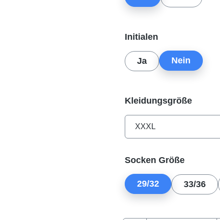
auswählen
Initialen
Nein
Ja
auswä
Kleidungsgröße
auswäh
Socken Größe
29/32
33/36