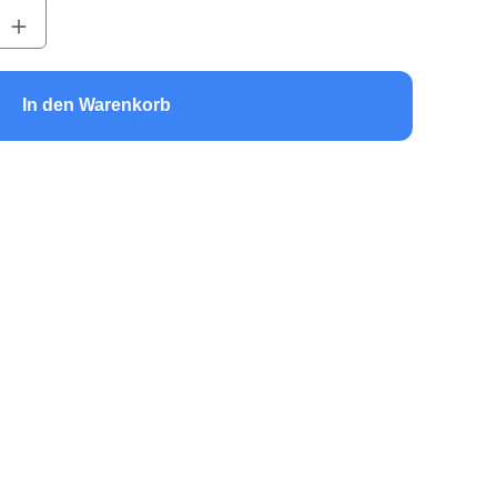
b den gewünschten Wert ein oder benutze 
In den Warenkorb