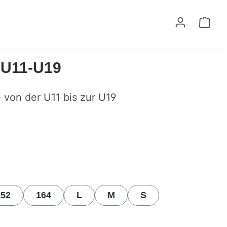
Ware
t U11-U19
e von der U11 bis zur U19
n
152
164
L
M
S