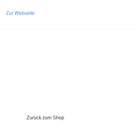
m Hauptinhalt springen
Zur Suche springen
Zur Hauptnavigation springen
Zur Webseite
Zurück zum Shop