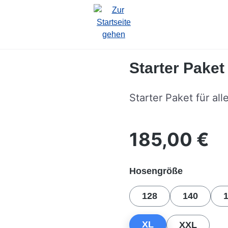
Starter Pake
Starter Paket für all
185,00 €
Regulärer Preis:
auswähle
Hosengröße
128
140
XL
XXL