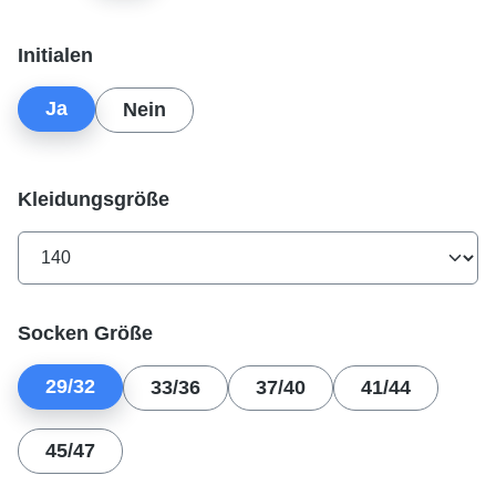
auswählen
Initialen
Ja
Nein
auswählen
Kleidungsgröße
auswählen
Socken Größe
29/32
33/36
37/40
41/44
45/47