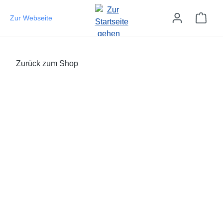
Zum Hauptinhalt springen
Ware
Zur Webseite
Zurück zum Shop
Bildergalerie überspringen