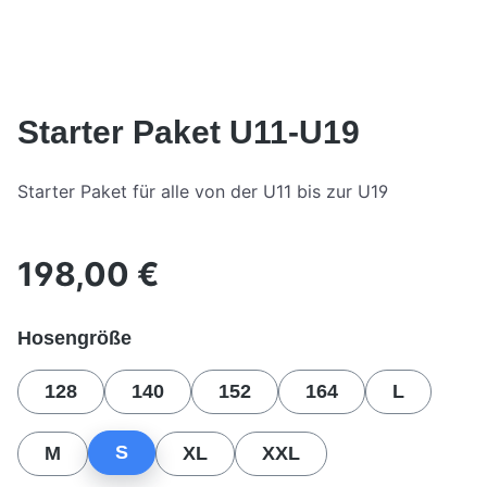
Starter Paket U11-U19
Starter Paket für alle von der U11 bis zur U19
198,00 €
Regulärer Preis:
auswählen
Hosengröße
128
140
152
164
L
S
M
XL
XXL