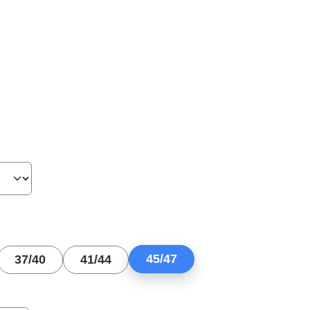
hlen
len
45/47
37/40
41/44