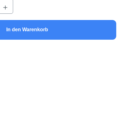
b den gewünschten Wert ein oder benutze 
In den Warenkorb