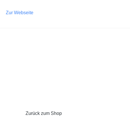
m Hauptinhalt springen
Zur Suche springen
Zur Hauptnavigation springen
Zur Webseite
Zurück zum Shop