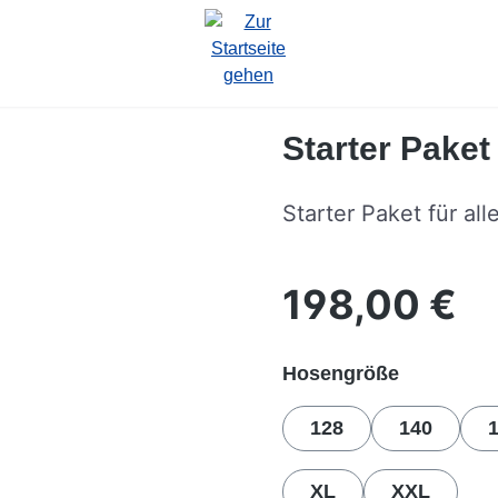
Starter Pake
Starter Paket für all
198,00 €
Regulärer Preis:
auswähle
Hosengröße
128
140
XL
XXL