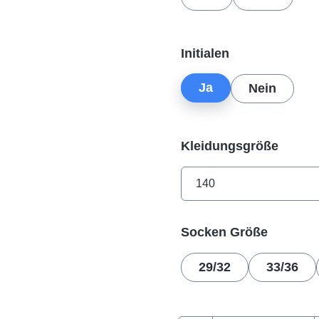
auswählen
Initialen
Ja
Nein
auswä
Kleidungsgröße
auswäh
Socken Größe
29/32
33/36