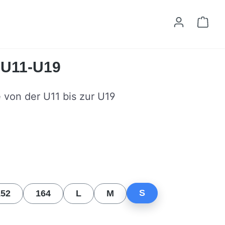
Ware
t U11-U19
e von der U11 bis zur U19
n
S
152
164
L
M