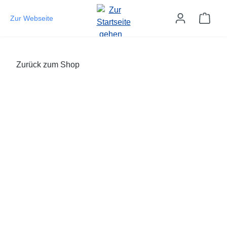
Zum Hauptinhalt springen
Ware
Zur Webseite
Zurück zum Shop
Bildergalerie überspringen