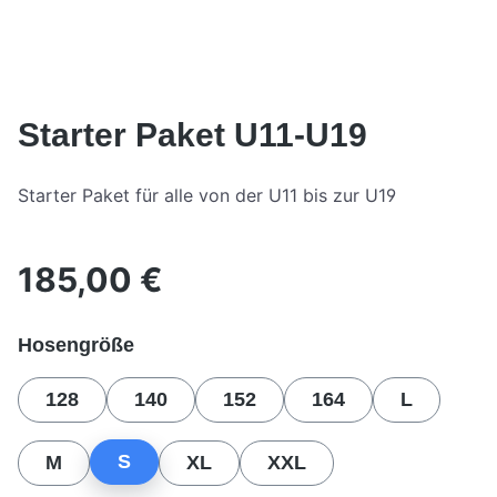
Starter Paket U11-U19
Starter Paket für alle von der U11 bis zur U19
185,00 €
Regulärer Preis:
auswählen
Hosengröße
128
140
152
164
L
S
M
XL
XXL