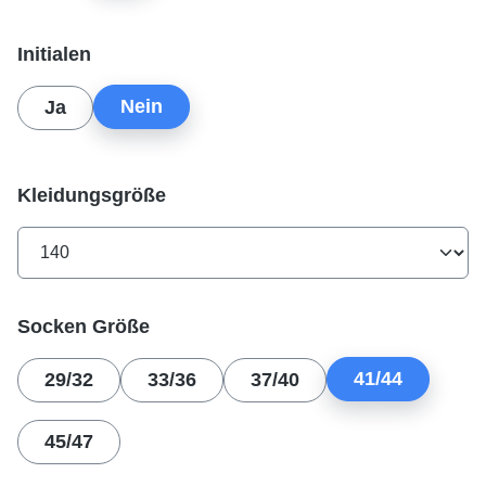
auswählen
Initialen
Nein
Ja
auswählen
Kleidungsgröße
auswählen
Socken Größe
41/44
29/32
33/36
37/40
45/47