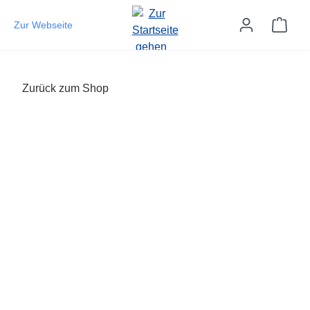
Zum Hauptinhalt springen
Ware
Zur Webseite
Zurück zum Shop
Bildergalerie überspringen