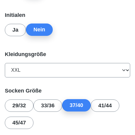
auswählen
Initialen
Nein
Ja
auswählen
Kleidungsgröße
auswählen
Socken Größe
37/40
29/32
33/36
41/44
45/47