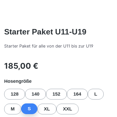
Starter Paket U11-U19
Starter Paket für alle von der U11 bis zur U19
185,00 €
Regulärer Preis:
auswählen
Hosengröße
128
140
152
164
L
S
M
XL
XXL