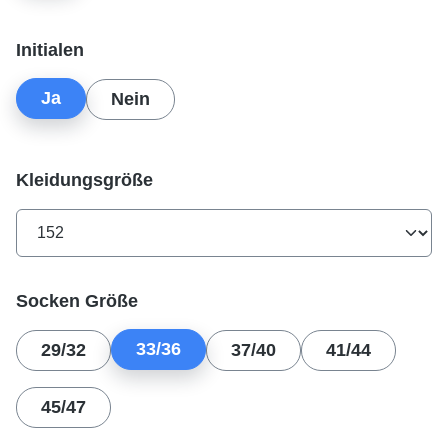
auswählen
Initialen
Ja
Nein
auswählen
Kleidungsgröße
auswählen
Socken Größe
33/36
29/32
37/40
41/44
45/47