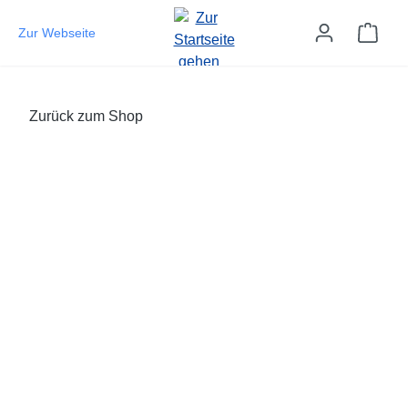
Zum Hauptinhalt springen
Ware
Zur Webseite
Zurück zum Shop
Bildergalerie überspringen