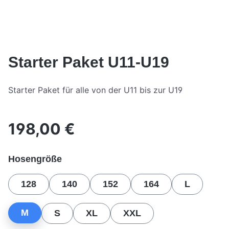
Starter Paket U11-U19
Starter Paket für alle von der U11 bis zur U19
198,00 €
Regulärer Preis:
auswählen
Hosengröße
128
140
152
164
L
M
S
XL
XXL