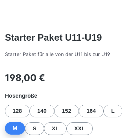
Starter Paket U11-U19
Starter Paket für alle von der U11 bis zur U19
198,00 €
Regulärer Preis:
auswählen
Hosengröße
128
140
152
164
L
M
S
XL
XXL