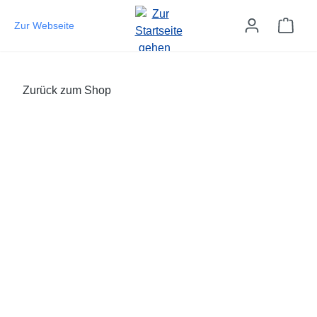
Zum Hauptinhalt springen
Ware
Zur Webseite
Zurück zum Shop
Bildergalerie überspringen