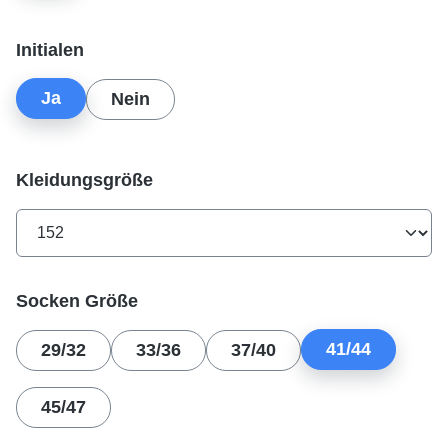
auswählen
Initialen
Ja
Nein
auswählen
Kleidungsgröße
auswählen
Socken Größe
41/44
29/32
33/36
37/40
45/47