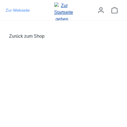
Zum Hauptinhalt springen
Ware
Zur Webseite
Zurück zum Shop
Bildergalerie überspringen