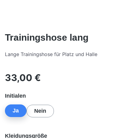
Trainingshose lang
Lange Trainingshose für Platz und Halle
33,00 €
Regulärer Preis:
auswählen
Initialen
Ja
Nein
auswählen
Kleidungsgröße